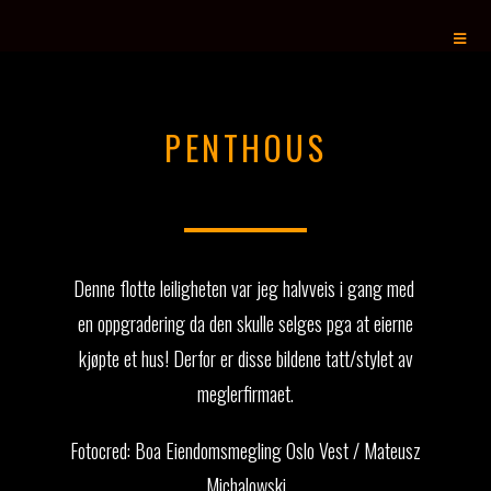
P
E
N
T
H
O
U
S
E
P
Å
Denne flotte leiligheten var jeg halvveis i gang med
en oppgradering da den skulle selges pga at eierne
kjøpte et hus! Derfor er disse bildene tatt/stylet av
meglerfirmaet.
Fotocred
: Boa Eiendomsmegling Oslo Vest / Mateusz
Michalowski